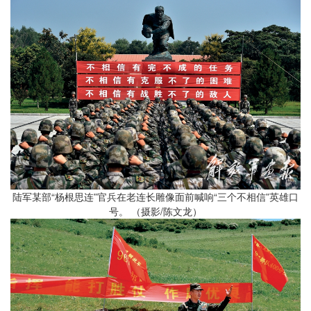
陆军某部“杨根思连”官兵在老连长雕像面前喊响“三个不相信”英雄口
号。 （摄影/陈文龙）