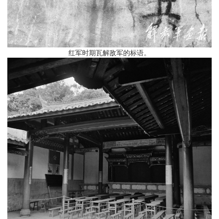
红军时期瓦解敌军的标语。