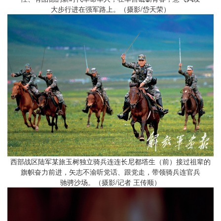
大步行进在强军路上。（摄影/岱天荣）
西部战区陆军某旅玉树独立骑兵连连长尼都塔生（前）接过祖辈的
旗帜奋力前进，矢志不渝听党话、跟党走，带领骑兵连官兵
驰骋沙场。（摄影/记者 王传顺）