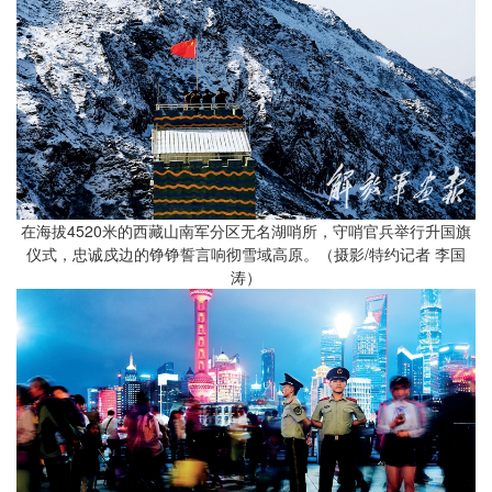
在海拔4520米的西藏山南军分区无名湖哨所，守哨官兵举行升国旗
仪式，忠诚戍边的铮铮誓言响彻雪域高原。（摄影/特约记者 李国
涛）