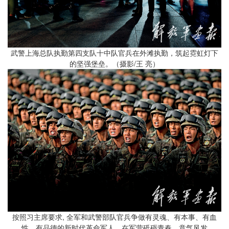
武警上海总队执勤第四支队十中队官兵在外滩执勤，筑起霓虹灯下
的坚强堡垒。（摄影/王 亮）
按照习主席要求, 全军和武警部队官兵争做有灵魂、有本事、有血
性、有品德的新时代革命军人，在军营砥砺青春，意气风发