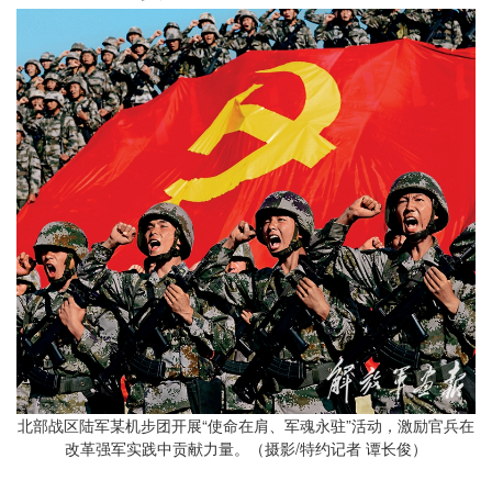
北部战区陆军某机步团开展“使命在肩、军魂永驻”活动，激励官兵在
改革强军实践中贡献力量。（摄影/特约记者 谭长俊）