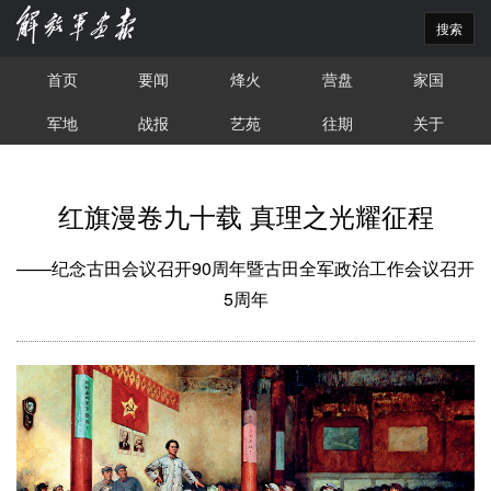
搜索
首页
要闻
烽火
营盘
家国
军地
战报
艺苑
往期
关于
红旗漫卷九十载 真理之光耀征程
——纪念古田会议召开90周年暨古田全军政治工作会议召开
5周年