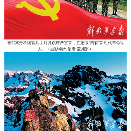
陆军某舟桥团官兵面对党旗庄严宣誓，立志做“四有”新时代革命军
人。（摄影/特约记者 盖旭辉）