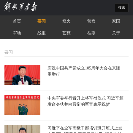
搜索
首页
要闻
烽火
营盘
家国
军地
战报
艺苑
往期
关于
要闻
庆祝中国共产党成立105周年大会在京隆
重举行
中央军委举行晋升上将军衔仪式 习近平颁
发命令状并向晋衔的军官表示祝贺
习近平在全军高级干部培训班开班式上发