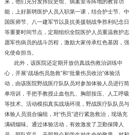
来，他们充分发挥院史馆、病案室等阵地的教育功
能，上好新聘医护人员入职第一课，结合护士节、中
国医师节、八一建军节以及抗美援朝战争胜利纪念日
等重要时间节点，定期组织全院医护人员重温救护志
愿军伤病员的战斗历程，激励大家传承红色基因，强
化使命担当。
此外，该医院还定期开放仿真战伤救治训练中
心，开展“战场伤员急救”和“批量伤员收治”体验活
动，由该医院野战医疗队队员对参加体验人员进行简
单培训，手把手教授止血包扎、胸部按压、人工呼吸
等技术。活动模拟真实战场环境，野战医疗队队员与
体验人员混合编组，对“伤员”进行紧急救治，现场充
满硝烟味。通过体验活动，有效激发了卫勤保障人
员、部队官兵、干部群众和学生对生命的敬畏、对和