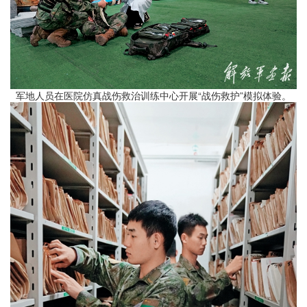
军地人员在医院仿真战伤救治训练中心开展“战伤救护”模拟体验。