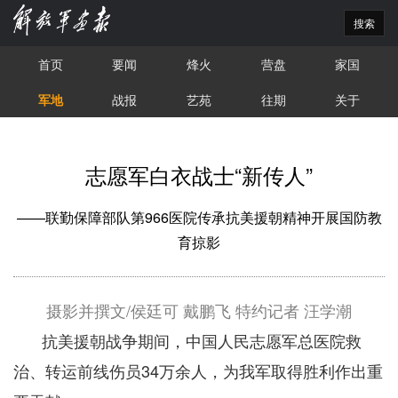
搜索
首页
要闻
烽火
营盘
家国
军地
战报
艺苑
往期
关于
志愿军白衣战士“新传人”
——联勤保障部队第966医院传承抗美援朝精神开展国防教
育掠影
摄影并撰文/侯廷可 戴鹏飞 特约记者 汪学潮
抗美援朝战争期间，中国人民志愿军总医院救
治、转运前线伤员34万余人，为我军取得胜利作出重