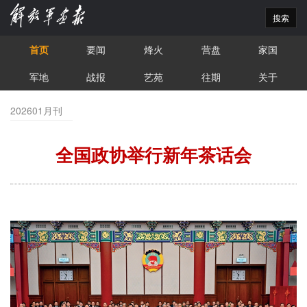
搜索
首页
要闻
烽火
营盘
家国
军地
战报
艺苑
往期
关于
202601月刊
全国政协举行新年茶话会