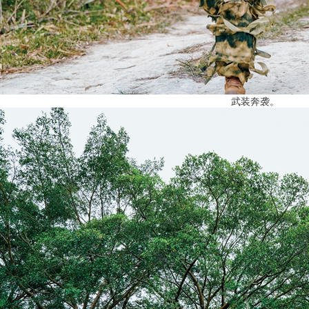
武装奔袭。