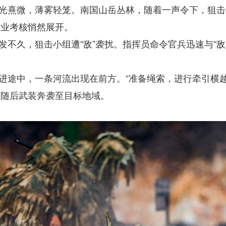
光熹微，薄雾轻笼。南国山岳丛林，随着一声令下，狙击
专业考核悄然展开。
发不久，狙击小组遭“敌”袭扰。指挥员命令官兵迅速与“
进途中，一条河流出现在前方。“准备绳索，进行牵引横
，随后武装奔袭至目标地域。