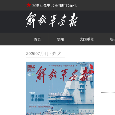
军事影像史记 军旅时代面孔
首页
要闻
大国重器
烽
202507月刊
烽 火