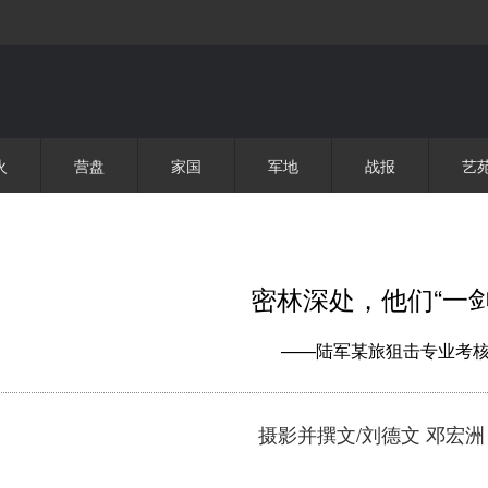
火
营盘
家国
军地
战报
艺
密林深处，他们“一剑
——陆军某旅狙击专业考
摄影并撰文/刘德文 邓宏洲