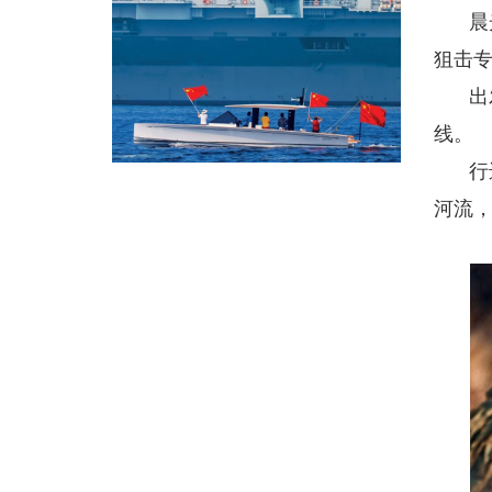
晨
狙击
出
线。
行
河流