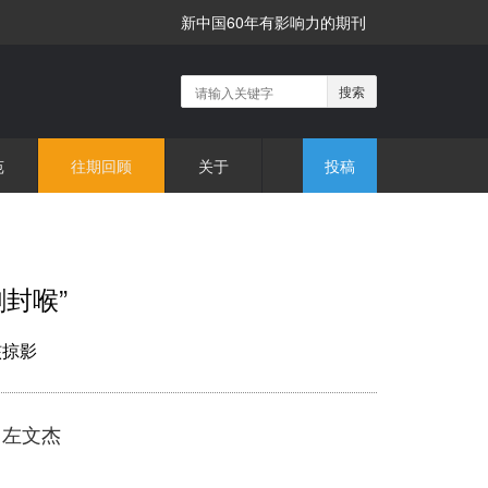
新中国60年有影响力的期刊
搜索
苑
往期回顾
关于
投稿
封喉”
核掠影
 左文杰