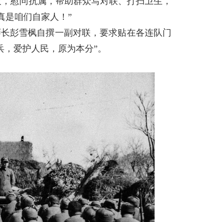
欢，慰问抗属，帮助群众写对联、打扫卫生，
真是咱们自家人！”
师长彭雪枫自撰一副对联，要求贴在各连队门
兵，爱护人民，原为本分”。