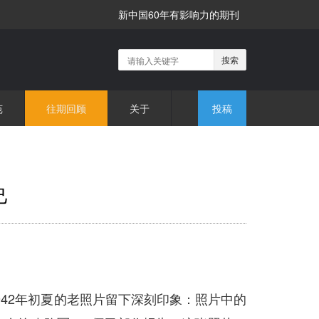
新中国60年有影响力的期刊
搜索
苑
往期回顾
关于
投稿
己
942
年初夏的老照片留下深刻印象：照片中的