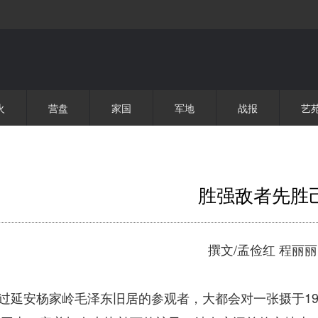
火
营盘
家国
军地
战报
艺
胜强敌者先胜
/
撰文
孟俭红
程丽丽
1
过延安杨家岭毛泽东旧居的参观者，大都会对一张摄于