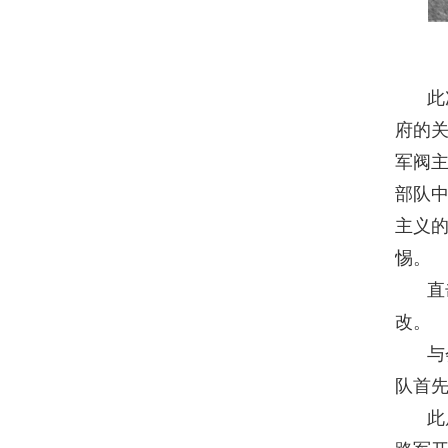
此
府的
军阀主
部队
主义
惕。
直
改。
与
队首
此