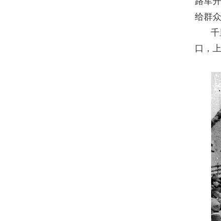
路军
给群众
千
口，上