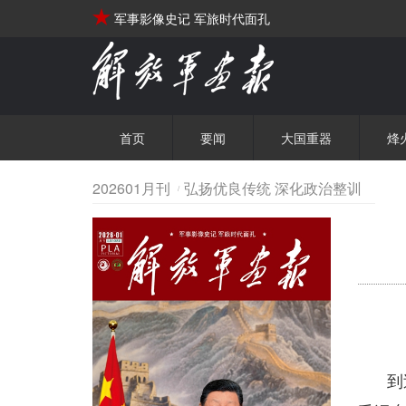
军事影像史记 军旅时代面孔
首页
要闻
大国重器
烽
202601月刊
弘扬优良传统 深化政治整训
到