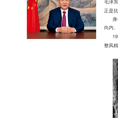
毛泽
正是
身
向内
19
整风精