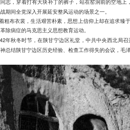
东同志，穿着打有大块补丁的裤子，站在窑洞前的空地上
抗战期间全党深入开展延安整风运动的场景之一。
着粗布衣裳，生活艰苦朴素，思想上信仰上却在追求臻
、革除病症的马克思主义思想教育运动。
42
年秋冬时节，在陕甘宁边区礼堂，中共中央西北局召
神总结陕甘宁边区历史经验、检查工作得失的会议，毛泽