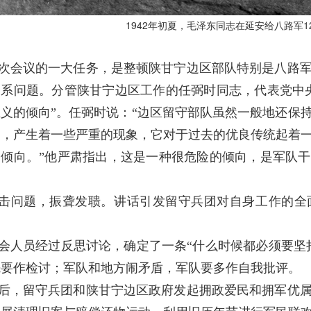
1942年初夏，毛泽东同志在延安给八路军1
次会议的一大任务，是整顿陕甘宁边区部队特别是八路
关系问题。分管陕甘宁边区工作的任弼时同志，代表党中
义的倾向”。任弼时说：“边区留守部队虽然一般地还保
中，产生着一些严重的现象，它对于过去的优良传统起着
的倾向。”他严肃指出，这是一种很危险的倾向，是军队
击问题，振聋发聩。讲话引发留守兵团对自身工作的全
会人员经过反思讨论，确定了一条“什么时候都必须要坚
先要作检讨；军队和地方闹矛盾，军队要多作自我批评。
后，留守兵团和陕甘宁边区政府发起拥政爱民和拥军优