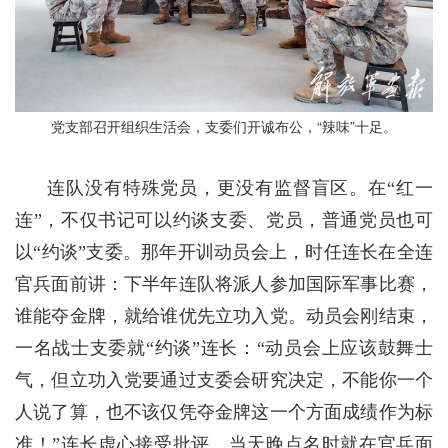
党支部召开组织生活会，支委们开诚布公，“辣味”十足。
连队没有特殊党员，更没有监督盲区。在“红一
连”，不仅书记可以约谈支委、党员，普通党员也可
以“约谈”支委。那年开训动员会上，时任连长在全连
官兵面前讲：下半年连队将派人参加国际军事比赛，
谁能夺金牌，就给谁优先立功入党。动员会刚结束，
一名战士支委就“约谈”连长：“动员会上应该鼓舞士
气，但立功入党要通过支委会研究决定，不能你一个
人说了算，也不该仅凭夺金牌这一个方面成绩作为标
准！”连长虚心接受批评，当天晚点名时就在官兵面