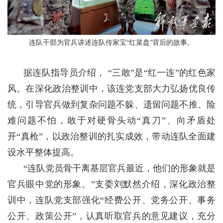
连队干部为官兵讲述连队传家宝“红菜盘”背后的故事。
据连队指导员介绍， “三敢”是“红一连”的红色家
风。在深化政治整训中，该连党支部大力弘扬优良传
统，引导官兵做到复杂问题不躲、遗留问题不推、险
难问题不怕，敢于对硬骨头动“真刀”、向矛盾处
开“真枪”，以政治整训的扎实成效，带动连队全面建
设水平整体提高。
“连队党员骨干离基层官兵最近，他们的形象就是
官兵眼中党的形象。”支委刘默然介绍，深化政治整
训中，连队党支部强化“经费公开、党务公开、事务
公开、政策公开”，认真听取官兵的意见建议，充分