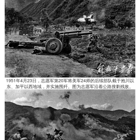
1951年4月23日，志愿军第20军将美军24师的后续部队截于抱川以
东、加平以西地域，并实施围歼。图为志愿军沿着公路搜剿残敌。