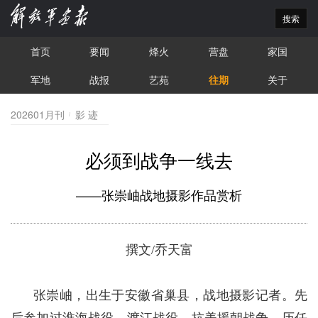
搜索
首页
要闻
烽火
营盘
家国
军地
战报
艺苑
往期
关于
202601月刊
影 迹
必须到战争一线去
——张崇岫战地摄影作品赏析
撰文/乔天富
张崇岫，出生于安徽省巢县，战地摄影记者。先