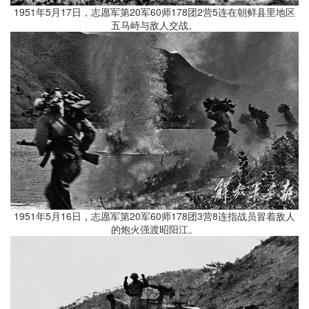
1951年5月17日，志愿军第20军60师178团2营5连在朝鲜县里地区
五马峙与敌人交战。
1951年5月16日，志愿军第20军60师178团3营8连指战员冒着敌人
的炮火强渡昭阳江。