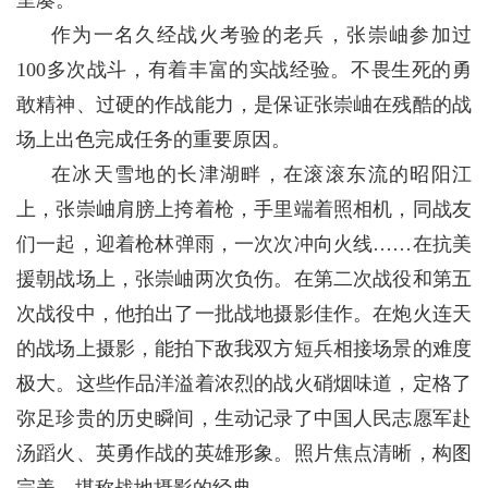
里凑。”
作为一名久经战火考验的老兵，张崇岫参加过
100多次战斗，有着丰富的实战经验。不畏生死的勇
敢精神、过硬的作战能力，是保证张崇岫在残酷的战
场上出色完成任务的重要原因。
在冰天雪地的长津湖畔，在滚滚东流的昭阳江
上，张崇岫肩膀上挎着枪，手里端着照相机，同战友
们一起，迎着枪林弹雨，一次次冲向火线……在抗美
援朝战场上，张崇岫两次负伤。在第二次战役和第五
次战役中，他拍出了一批战地摄影佳作。在炮火连天
的战场上摄影，能拍下敌我双方短兵相接场景的难度
极大。这些作品洋溢着浓烈的战火硝烟味道，定格了
弥足珍贵的历史瞬间，生动记录了中国人民志愿军赴
汤蹈火、英勇作战的英雄形象。照片焦点清晰，构图