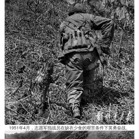
1951年4月，志愿军指战员在缺衣少食的艰苦条件下英勇奋战。