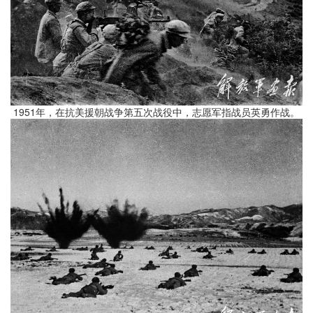
1951年，在抗美援朝战争第五次战役中，志愿军指战员英勇作战。