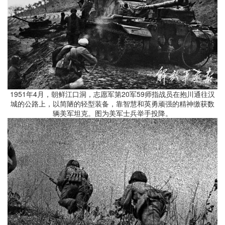
1951年4月，朝鲜江口洞，志愿军第20军59师指战员在抱川通往汉
城的公路上，以简陋的轻型装备，靠智慧和英勇顽强的精神缴获数
辆美军坦克。图为美军士兵举手投降。