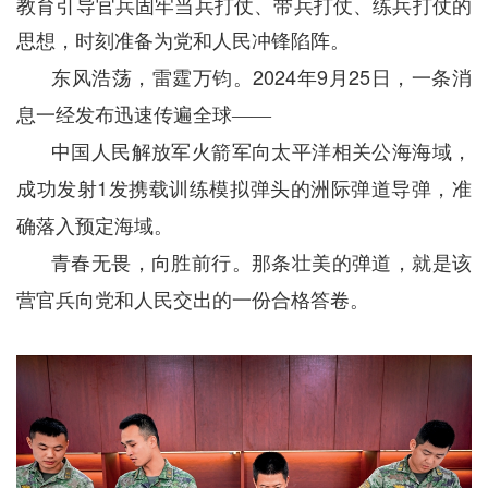
教育引导官兵固牢当兵打仗、带兵打仗、练兵打仗的
思想，时刻准备为党和人民冲锋陷阵。
2024
9
25
东风浩荡，雷霆万钧。
年
月
日，一条消
息一经发布迅速传遍全球——
中国人民解放军火箭军向太平洋相关公海海域，
1
成功发射
发携载训练模拟弹头的洲际弹道导弹，准
确落入预定海域。
青春无畏，向胜前行。那条壮美的弹道，就是该
营官兵向党和人民交出的一份合格答卷。