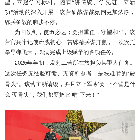
型，立起学习标杆。随着“讲传统、学先进、立新
功”活动的深入开展，该营研战谋战氛围更加浓厚，
练兵备战的脚步不停。
为国仗剑，使命必达；勇担重任，守望和平。该
营官兵牢记使命践初心、苦练精兵谋打赢，一次次托
举导弹飞天，圆满完成上级赋予的各项任务。
2025
年年初，发射二营所在旅担负某重大任务。
这次任务无经验可循、无资料参考，是块难啃的“硬
骨头”。该营主动请缨，并且立下军令状：“不管是什
么‘硬骨头’，我们都要把它‘啃’下来！”