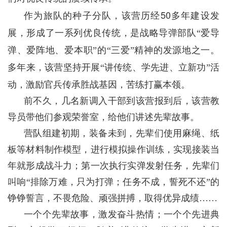
50
作为旅队的种子分队，该营历经
多年建设发
展，形成了一系列优良传统，是战略导弹部队“爱导
弹、爱阵地、爱本职”的“三爱”精神的发源地之一。
多年来，该营坚持开展“讲传统、学先进、立新功”活
动，激励官兵传承胜战基因，苦练打赢本领。
前不久，几名新调入干部到该营报到后，该营教
导员带他们参观荣誉室，给他们讲述先辈故事。
营队组建初期，装备未到，先辈们使用麻绳、纸
板等材料制作模型，进行模拟操作训练，实现接装当
年就形成战斗力；第一次执行实弹发射任务，先辈们
叫响“排除万难，只为打弹；任务不成，誓死不还”的
铮铮誓言，不畏危险、顽强拼搏，取得优异成绩……
一个个先辈故事，激发奋斗热情；一个个先进典