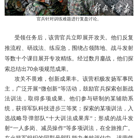
官兵针对训练难题进行复盘讨论。
受领任务后，该营官兵立即展开攻关。他们反复
推流程、研战法、练应急，围绕占领阵地、战斗发射
等数十个课目展开专攻精练。经过数月鏖战，他们探
70
索总结出
余项规范成果。
攻关不畏难，创新成果丰。该营积极发扬军事民
主，广泛开展“微创新”等活动，鼓励官兵探索创新战
法训法，取得多项成果。他们参与研制的某辅助系
统，获得军队科技进步三等奖；探索的某项训法，入
选战略导弹部队“十大训法成果库”；形成的战斗发
射“一人多岗、减员操作”等多项训法，在全旅推广。
在火箭军组织的同型号部队能力考核评估中，该营凭