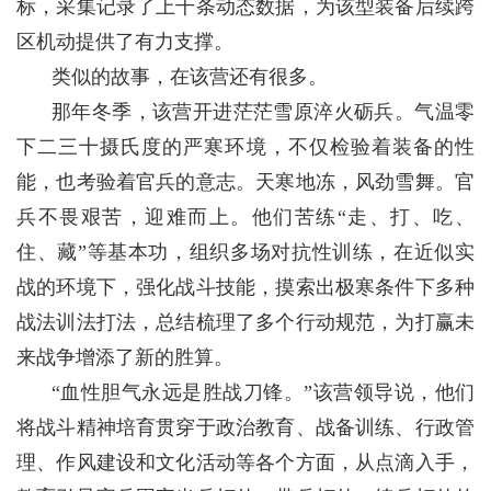
标，采集记录了上千条动态数据，为该型装备后续跨
区机动提供了有力支撑。
类似的故事，在该营还有很多。
那年冬季，该营开进茫茫雪原淬火砺兵。气温零
下二三十摄氏度的严寒环境，不仅检验着装备的性
能，也考验着官兵的意志。天寒地冻，风劲雪舞。官
兵不畏艰苦，迎难而上。他们苦练“走、打、吃、
住、藏”等基本功，组织多场对抗性训练，在近似实
战的环境下，强化战斗技能，摸索出极寒条件下多种
战法训法打法，总结梳理了多个行动规范，为打赢未
来战争增添了新的胜算。
“血性胆气永远是胜战刀锋。”该营领导说，他们
将战斗精神培育贯穿于政治教育、战备训练、行政管
理、作风建设和文化活动等各个方面，从点滴入手，