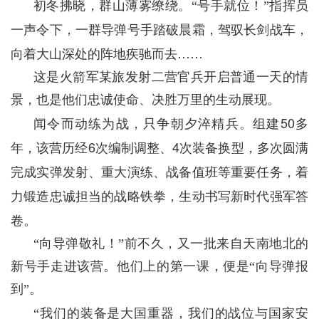
初冬拂晓，群山薄雾缭绕。“号手就位！”指挥员
一声令下，一群导弹号手踏破晨霜，驾驭长剑战车，
向着大山深处的阵地疾驰而去……
这是火箭军某旅发射二营官兵开启普通一天的情
景，也是他们忠诚使命、决胜万里的生动展现。
50
闻令而动练为战，只争朝夕淬精兵。组建
多
6
4
年，该营历经
次编制调整、
次装备换型，多次圆满
完成实弹发射、重大演练、战备值班等重要任务，着
力锻造忠诚担当的战略铁拳，生动书写新时代强军答
卷。
“向导弹敬礼！”前不久，又一批来自天南地北的
新号手走进该营。他们上的第一课，便是“向导弹报
到”。
“我们的装备是大国重器，我们的战位与国家安