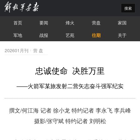
搜索
首页
要闻
烽火
营盘
家国
军地
战报
艺苑
往期
关于
202601月刊
营 盘
忠诚使命 决胜万里
——火箭军某旅发射二营矢志奋斗强军纪实
/
撰文
何江海
记者
徐小龙
特约记者
李永飞
李兵峰
/
摄影
张守斌
特约记者
刘明松