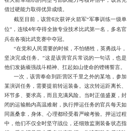
借过硬能力取得优异成绩。
6
截至目前，该营
次获评火箭军“军事训练一级单
4
位”，连续
年夺得全旅专业技术比武第一名，多名官
兵在各项比武竞赛中夺冠。
“在党和人民需要的时候，不怕牺牲，英勇战斗，
坚决完成任务。”这是该营官兵常说的一句话，也是
他们发扬顽强战斗精神、扛起如山使命的铿锵誓言。
一次，该营奉命到距营区千里之外的某地，参加
某演训任务，需要提前转运装备。这次转运距离长、
环节多、要求高，而且充满风险。当时正值盛夏，封
闭的运输舱内高温难耐，执行押运任务的官兵每天如
同蒸桑拿，身体、心理都经受着严峻考验。押运过程
中，他们不仅全时坚守战位，还细致监测装备状态指