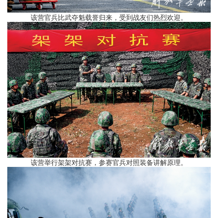
该营官兵比武夺魁载誉归来，受到战友们热烈欢迎。
该营举行架架对抗赛，参赛官兵对照装备讲解原理。