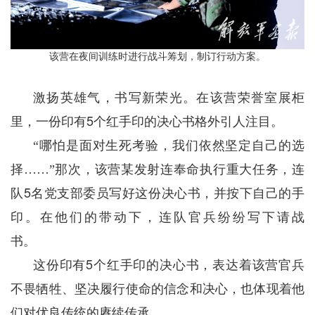
该营在夜间训练时进行战斗筹划，制订行动方案。
激扬英雄气，书写新荣光。在该营荣誉室展柜
5
里，一份印有
个红手印的决心书格外引人注目。
“哪怕是面对生死考验，我们依然坚定自己的选
择……”那次，该营某发射连奉命执行重大任务，连
5
队
名党支部委员写好这份决心书，并按下自己的手
印。在他们的带动下，连队官兵纷纷写下请战
书。
5
这份印有
个红手印的决心书，表达着该营官兵
不畏牺牲、坚决履行使命的信念和决心，也体现着他
们对优良传统的赓续传承。