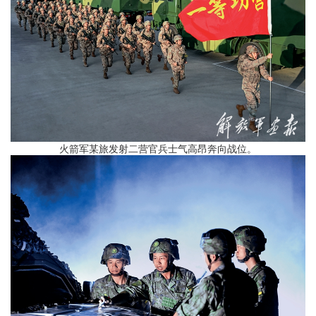
火箭军某旅发射二营官兵士气高昂奔向战位。