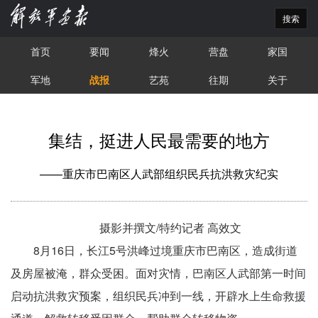
搜索
首页
要闻
烽火
营盘
家国
军地
战报
艺苑
往期
关于
集结，挺进人民最需要的地方
——重庆市巴南区人武部组织民兵抗洪救灾纪实
摄影并撰文/特约记者 高效文
8月16日，长江5号洪峰过境重庆市巴南区，造成街道
及房屋被淹，群众受困。面对灾情，巴南区人武部第一时间
启动抗洪救灾预案，组织民兵冲到一线，开辟水上生命救援