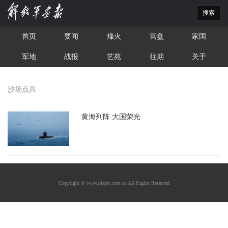
搜索
首页
要闻
烽火
营盘
家国
军地
战报
艺苑
往期
关于
沙场点兵
黄海列阵 大国荣光
Copyright © www.plapic.com.cn All Rights Reserved