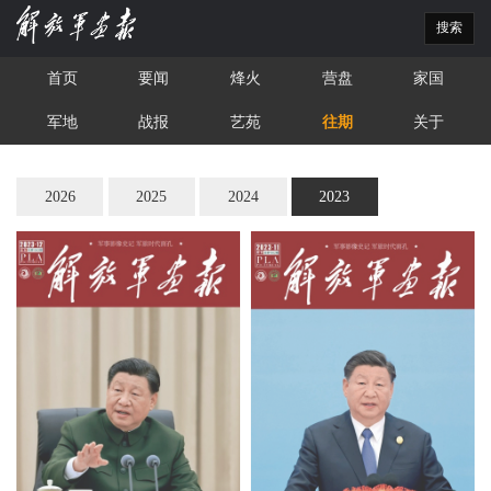
搜索
首页
要闻
烽火
营盘
家国
军地
战报
艺苑
往期
关于
2026
2025
2024
2023