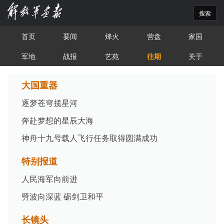
搜索
首页
要闻
烽火
营盘
家国
军地
战报
艺苑
往期
关于
大国重器
逐梦苍穹揽星河
奔赴梦想的星辰大海
神舟十九号载人飞行任务取得圆满成功
特别报道
人民海军向前进
劈波向深蓝 砺剑卫和平
长镜头