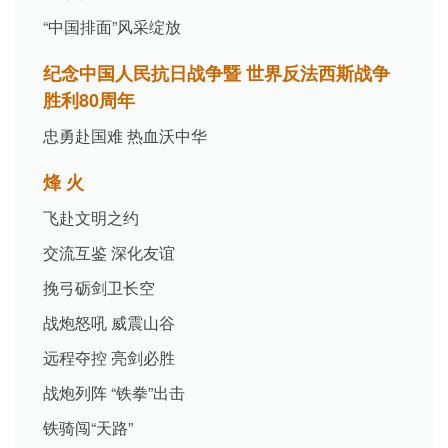
“中国排面”风采绽放
纪念中国人民抗日战争暨 世界反法西斯战争
胜利80周年
忠勇赴国难 热血沃中华
烽 火
飞赴文明之约
交流互鉴 深化友谊
挽弓砺剑卫长空
战炮怒吼 威震山谷
远程夺控 亮剑必胜
战炮列阵 “铁拳”出击
铁骑闯“天路”