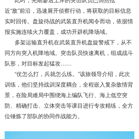
近“敌”前沿，迅速展开侦察行动，将获取的目标信息
实时回传。盘旋待战的武装直升机闻令而动，依据情
报实施连续火力覆盖，成功开辟机降场域。
多架运输直升机在武装直升机盘旋警戒下，从不
同方向突入机降地域。突击队员快速离机，组成战斗
队形，对目标发起猛攻……
“仗怎么打，兵就怎么练。”该旅领导介绍，此次
训练，他们坚持战训深度耦合，全程嵌入复杂敌情背
景，在险局难局中围绕海上编队飞行、海上低空突
防、精确打击、立体突击等课目进行专攻精练，全方
位锤炼了部队的协同作战能力。