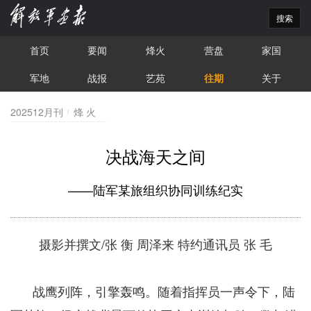
搜索
首页
要闻
烽火
营盘
家国
军地
战报
艺苑
往期
关于
202512月刊
烽 火
决战海天之间
——陆军某旅组织协同训练纪实
摄影并撰文/张 衡 周泽来 特约通讯员 张 毛
战鹰列阵，引擎轰鸣。随着指挥员一声令下，陆