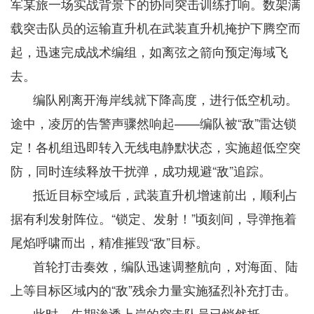
军某旅一场实战背景下的协同突击训练打响。数架满
载突击队员的运输直升机在武装直升机掩护下腾空而
起，迅速完成战术编组，如离弦之箭向预定海域飞
去。
编队刚离开海岸线就下降高度，进行低空机动。
途中，凌厉的告警声骤然响起——编队被“敌”雷达锁
定！各机组迅即转入无线电静默状态，实施超低空突
防，同时连续释放干扰弹，成功规避“敌”追踪。
抵近目标空域后，武装直升机增速前出，顺利占
据有利发射阵位。“锁定、发射！”顷刻间，导弹拖着
尾焰呼啸而出，精准摧毁“敌”目标。
首轮打击奏效，编队迅速调整航向，对海面、陆
上等目标区域内的“敌”残余力量实施猛烈补充打击。
此时，先期渗透上岸的突击队员已悄然抵