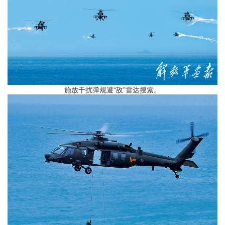
施放干扰弹规避“敌”雷达搜索。