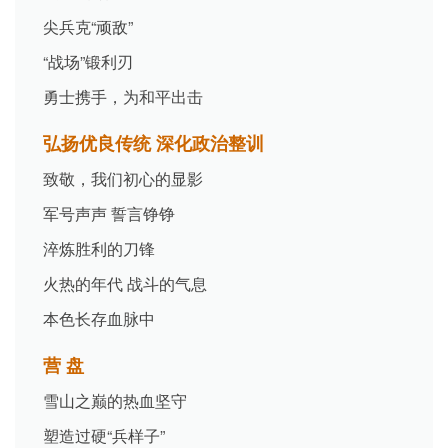
尖兵克“顽敌”
“战场”锻利刃
勇士携手，为和平出击
弘扬优良传统 深化政治整训
致敬，我们初心的显影
军号声声 誓言铮铮
淬炼胜利的刀锋
火热的年代 战斗的气息
本色长存血脉中
营 盘
雪山之巅的热血坚守
塑造过硬“兵样子”