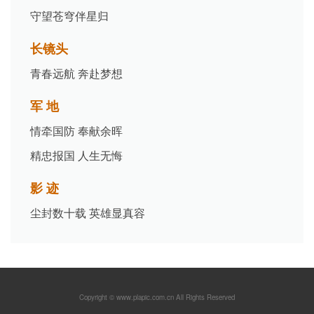
守望苍穹伴星归
长镜头
青春远航 奔赴梦想
军 地
情牵国防 奉献余晖
精忠报国 人生无悔
影 迹
尘封数十载 英雄显真容
Copyright © www.plapic.com.cn All Rights Reserved