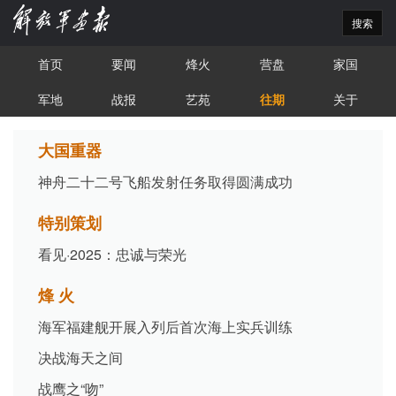
搜索
首页
要闻
烽火
营盘
家国
军地
战报
艺苑
往期
关于
大国重器
神舟二十二号飞船发射任务取得圆满成功
特别策划
看见·2025：忠诚与荣光
烽 火
海军福建舰开展入列后首次海上实兵训练
决战海天之间
战鹰之“吻”