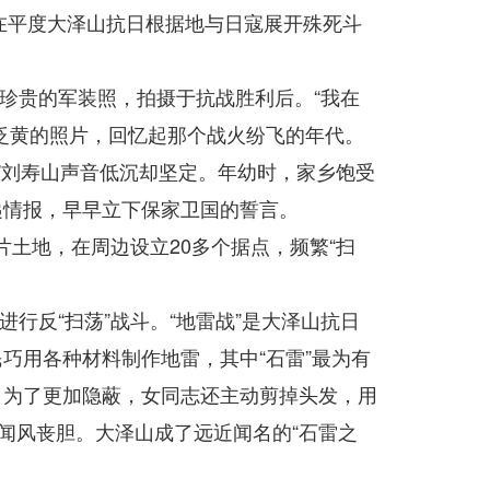
，在平度大泽山抗日根据地与日寇展开殊死斗
珍贵的军装照，拍摄于抗战胜利后。“我在
泛黄的照片，回忆起那个战火纷飞的年代。
。”刘寿山声音低沉却坚定。年幼时，家乡饱受
递情报，早早立下保家卫国的誓言。
片土地，在周边设立20多个据点，频繁“扫
行反“扫荡”战斗。“地雷战”是大泽山抗日
巧用各种材料制作地雷，其中“石雷”最为有
。为了更加隐蔽，女同志还主动剪掉头发，用
闻风丧胆。大泽山成了远近闻名的“石雷之