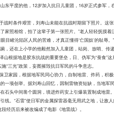
山东平度的他，12岁加入抗日儿童团，16岁正式参军
于战时条件艰苦，刘寿山未能在抗战时期留下照片。这张
了家照相馆，拍了这辈子第一张照片。”老人轻轻抚摸着
亲眼目睹沦陷区人民的苦难，才真正懂得‘亡国奴’的耻辱
蹂躏，还在上小学的他毅然加入儿童团，站岗、放哨、传
泽山根据地是胶东抗战的重要堡垒，日、伪军为“蚕食”这
实施“三光”政策，妄图摧毁抗日军民的斗争意志。
保卫家园，根据地军民同心协力，自制地雷、炸药，积极进
的一项创举。据刘寿山回忆，因制雷物资短缺，当地军民
—在石头中间凿个圆洞，填进炸药安上引爆装置制成地雷
引线。“石雷”使日军的金属探雷器毫无用武之地，让敌人
这段经历后来被改编成了电影《地雷战》。