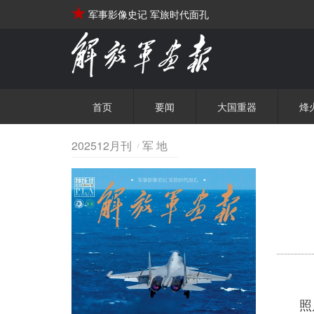
军事影像史记 军旅时代面孔
首页
要闻
大国重器
烽
202512月刊
军 地
照