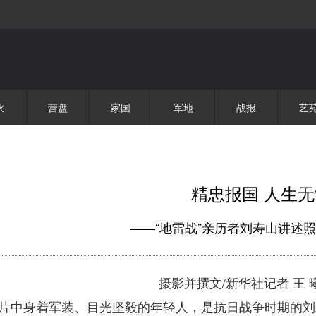
火
营盘
家国
军地
战报
艺
精忠报国 人生无
——“地雷战”亲历者刘寿山讲述
摄影并撰文/新华社记者 王 
片中身着军装、目光坚毅的年轻人，是抗日战争时期的刘寿