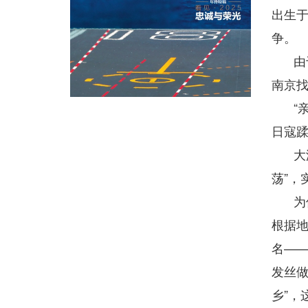
出生于
争。
由
南京找
“
日寇
大
荡”，
为
根据地
名—
发丝做
乡”，