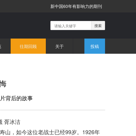
新中国60年有影响力的期刊
搜索
苑
往期回顾
关于
投稿
悔
照片背后的故事
曦 胥冰洁
山，如今这位老战士已经99岁。1926年