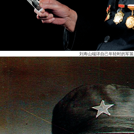
刘寿山端详自己年轻时的军装