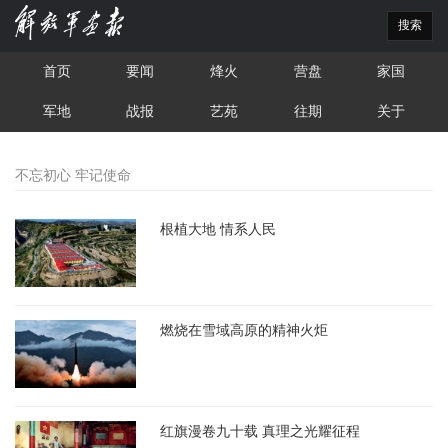
搜索
首页
要闻
烽火
营盘
家国
军地
战报
艺苑
往期
关于
不忘初心 牢记使命
根植大地 情系人民
燃烧在雪域高原的精神火炬
红旗漫卷九十载 真理之光耀征程