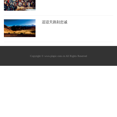
迢迢天路刻忠诚
Copyright © www.plapic.com.cn All Rights Reserved