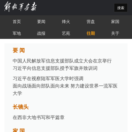
搜索
首页
要闻
烽火
营盘
家国
军地
战报
艺苑
往期
关于
要 闻
中国人民解放军信息支援部队成立大会在京举行
习近平向信息支援部队授予军旗并致训词
习近平在视察陆军军医大学时强调
面向战场面向部队面向未来 努力建设世界一流军医
大学
长镜头
在西非大地书写和平篇章
家 国