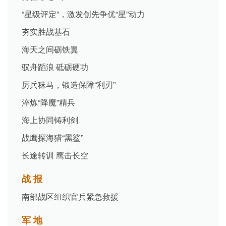
“星级评定”，激发创先争优“星”动力
夯实胜战基石
海天之间砺铁翼
驭舟蹈浪 砥砺硬功
厉兵秣马，锻造保障“利刃”
淬炼“降魔”精兵
海上协同铸利剑
战鹰探海猎“黑鲨”
长途转训 鹰击长空
战 报
南部战区组织官兵紧急救援
军 地