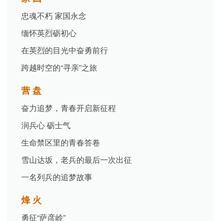
忠魂不朽 家国永念
缅怀英烈砺初心
在英烈的目光中奋勇前行
跨越时空的“寻亲”之旅
营 盘
奋力追梦，青春开启新征程
润兵心 砺士气
生命禁区里的青春答卷
雪山达坂，老兵的最后一次出征
一名列兵的追梦故事
烽 火
勇征“萨彦岭”